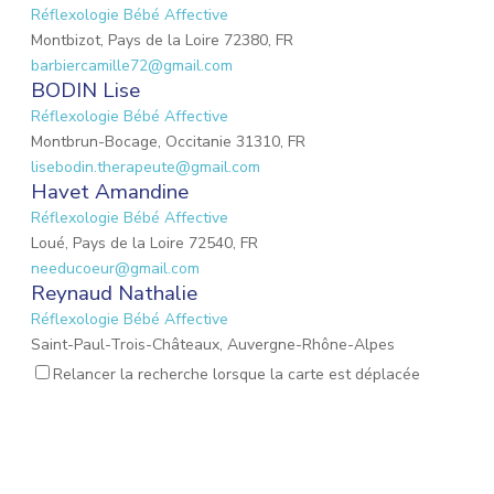
Réflexologie Bébé Affective
Montbizot, Pays de la Loire 72380, FR
barbiercamille72@gmail.com
BODIN Lise
Réflexologie Bébé Affective
Montbrun-Bocage, Occitanie 31310, FR
lisebodin.therapeute@gmail.com
Havet Amandine
Réflexologie Bébé Affective
Loué, Pays de la Loire 72540, FR
needucoeur@gmail.com
Reynaud Nathalie
Réflexologie Bébé Affective
Saint-Paul-Trois-Châteaux, Auvergne-Rhône-Alpes
26130, FR
Relancer la recherche lorsque la carte est déplacée
nathalie.reynaud3@gmail.com
Plichon Maureen
Massage Femme Enceinte
Lewarde, Hauts-de-France 59287, FR