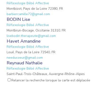
Réflexologie Bébé Affective
Montbizot, Pays de la Loire 72380, FR
barbiercamille72@gmail.com
BODIN Lise
Réflexologie Bébé Affective
Montbrun-Bocage, Occitanie 31310, FR
lisebodin.therapeute@gmail.com
Havet Amandine
Réflexologie Bébé Affective
Loué, Pays de la Loire 72540, FR
needucoeur@gmail.com
Reynaud Nathalie
Réflexologie Bébé Affective
Saint-Paul-Trois-Châteaux, Auvergne-Rhône-Alpes
26130, FR
Relancer la recherche lorsque la carte est déplacée
nathalie.reynaud3@gmail.com
DROUET Christèle
Réflexologie Périnatale
Nieul-sur-Mer, Nouvelle-Aquitaine 17137, FR