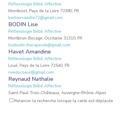
Réflexologie Bébé Affective
Montbizot, Pays de la Loire 72380, FR
barbiercamille72@gmail.com
BODIN Lise
Réflexologie Bébé Affective
Montbrun-Bocage, Occitanie 31310, FR
lisebodin.therapeute@gmail.com
Havet Amandine
Réflexologie Bébé Affective
Loué, Pays de la Loire 72540, FR
needucoeur@gmail.com
Reynaud Nathalie
Réflexologie Bébé Affective
Saint-Paul-Trois-Châteaux, Auvergne-Rhône-Alpes
26130, FR
Relancer la recherche lorsque la carte est déplacée
nathalie.reynaud3@gmail.com
DROUET Christèle
Réflexologie Périnatale
Nieul-sur-Mer, Nouvelle-Aquitaine 17137, FR