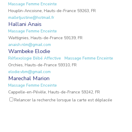
Massage Femme Enceinte
Houplin-Ancoisne, Hauts-de-France 59263, FR
malletjustine@hotmail.fr
Hallani Anais
Massage Femme Enceinte
Wattignies, Hauts-de-France 59139, FR
anaish.nlm@gmail.com
Wambeke Elodie
Réflexologie Bébé Affective
Massage Femme Enceinte
Orchies, Hauts-de-France 59310, FR
elodie.vbm@gmail.com
Marechal Marion
Massage Femme Enceinte
Cappelle-en-Pévèle, Hauts-de-France 59242, FR
marionmarechal1@gmail.com
Relancer la recherche lorsque la carte est déplacée
PAZZINI Luana
Réflexologie Amérindienne Spirituelle
Massage Femme
Enceinte
Réflexologie Périnatale
Habère-Lullin, Auvergne-Rhône-Alpes 74420, FR