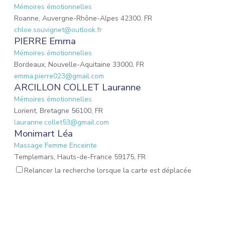
Mémoires émotionnelles
Roanne, Auvergne-Rhône-Alpes 42300, FR
chloe.souvignet@outlook.fr
PIERRE Emma
Mémoires émotionnelles
Bordeaux, Nouvelle-Aquitaine 33000, FR
emma.pierre023@gmail.com
ARCILLON COLLET Lauranne
Mémoires émotionnelles
Lorient, Bretagne 56100, FR
lauranne.collet53@gmail.com
Monimart Léa
Massage Femme Enceinte
Templemars, Hauts-de-France 59175, FR
monimartlea@gmail.com
Relancer la recherche lorsque la carte est déplacée
URBAN Sylvie
Mémoires émotionnelles
Arue, Îles du Vent 98701, PF
birdtahiti@yahoo.fr