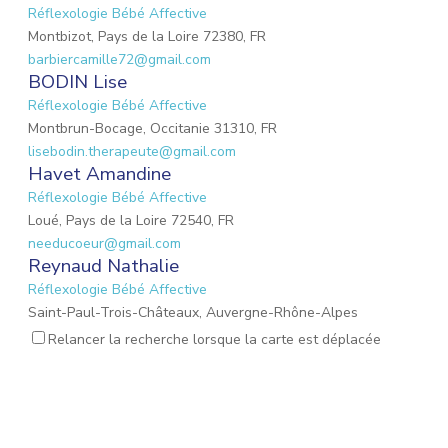
Réflexologie Bébé Affective
Montbizot, Pays de la Loire 72380, FR
barbiercamille72@gmail.com
BODIN Lise
Réflexologie Bébé Affective
Montbrun-Bocage, Occitanie 31310, FR
lisebodin.therapeute@gmail.com
Havet Amandine
Réflexologie Bébé Affective
Loué, Pays de la Loire 72540, FR
needucoeur@gmail.com
Reynaud Nathalie
Réflexologie Bébé Affective
Saint-Paul-Trois-Châteaux, Auvergne-Rhône-Alpes
26130, FR
Relancer la recherche lorsque la carte est déplacée
nathalie.reynaud3@gmail.com
MARIO Lauriane
Réflexologie Bébé Affective
Mons-en-Laonnois, Hauts-de-France 02000, FR