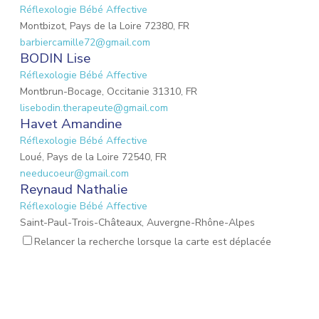
Réflexologie Bébé Affective
Montbizot, Pays de la Loire 72380, FR
barbiercamille72@gmail.com
BODIN Lise
Réflexologie Bébé Affective
Montbrun-Bocage, Occitanie 31310, FR
lisebodin.therapeute@gmail.com
Havet Amandine
Réflexologie Bébé Affective
Loué, Pays de la Loire 72540, FR
needucoeur@gmail.com
Reynaud Nathalie
Réflexologie Bébé Affective
Saint-Paul-Trois-Châteaux, Auvergne-Rhône-Alpes
26130, FR
Relancer la recherche lorsque la carte est déplacée
nathalie.reynaud3@gmail.com
MARIO Lauriane
Réflexologie Bébé Affective
Mons-en-Laonnois, Hauts-de-France 02000, FR