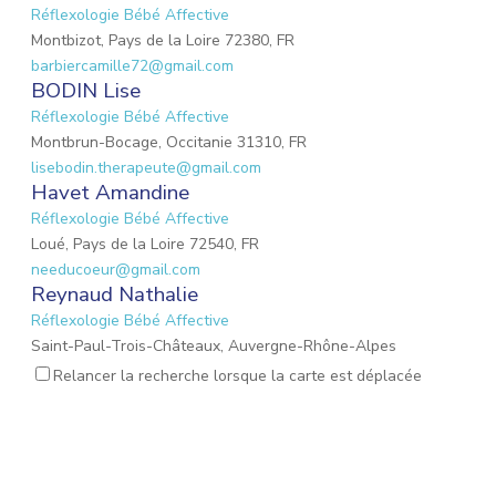
Réflexologie Bébé Affective
Montbizot, Pays de la Loire 72380, FR
barbiercamille72@gmail.com
BODIN Lise
Réflexologie Bébé Affective
Montbrun-Bocage, Occitanie 31310, FR
lisebodin.therapeute@gmail.com
Havet Amandine
Réflexologie Bébé Affective
Loué, Pays de la Loire 72540, FR
needucoeur@gmail.com
Reynaud Nathalie
Réflexologie Bébé Affective
Saint-Paul-Trois-Châteaux, Auvergne-Rhône-Alpes
26130, FR
Relancer la recherche lorsque la carte est déplacée
nathalie.reynaud3@gmail.com
MARIO Lauriane
Réflexologie Bébé Affective
Mons-en-Laonnois, Hauts-de-France 02000, FR