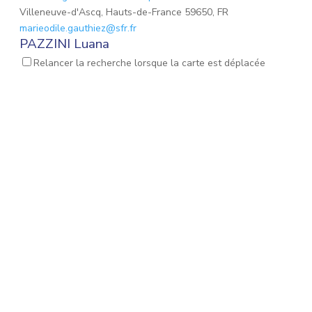
Villeneuve-d'Ascq, Hauts-de-France 59650, FR
marieodile.gauthiez@sfr.fr
PAZZINI Luana
Réflexologie Amérindienne Spirituelle
Massage Femme
Relancer la recherche lorsque la carte est déplacée
Enceinte
Réflexologie Périnatale
Habère-Lullin, Auvergne-Rhône-Alpes 74420, FR
pazziniluana@gmail.com
LECLERCQ Aurore
Réflexologue
Réflexologie Amérindienne Spirituelle
Croix, Hauts-de-France 59170, FR
aurore.mayjonade@gmail.com
PUJALTE Stéphanie
Massage Femme Enceinte
Réflexologie Amérindienne
Spirituelle
Mémoires émotionnelles
Réflexologie
Périnatale
Halluin, Hauts-de-France 59250, FR
stephanie.pujalte@yahoo.fr
Lesaffre Elodie
Massage Femme Enceinte
Réflexologie Amérindienne