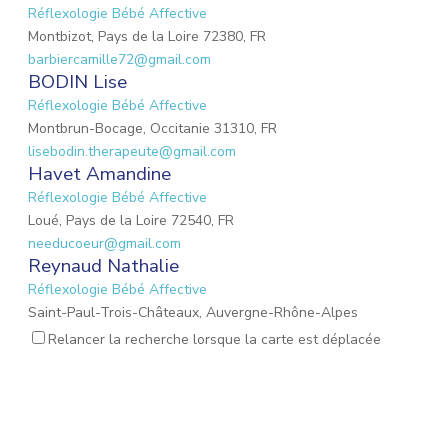
Réflexologie Bébé Affective
Montbizot, Pays de la Loire 72380, FR
barbiercamille72@gmail.com
BODIN Lise
Réflexologie Bébé Affective
Montbrun-Bocage, Occitanie 31310, FR
lisebodin.therapeute@gmail.com
Havet Amandine
Réflexologie Bébé Affective
Loué, Pays de la Loire 72540, FR
needucoeur@gmail.com
Reynaud Nathalie
Réflexologie Bébé Affective
Saint-Paul-Trois-Châteaux, Auvergne-Rhône-Alpes
26130, FR
Relancer la recherche lorsque la carte est déplacée
nathalie.reynaud3@gmail.com
MARIO Lauriane
Réflexologie Bébé Affective
Mons-en-Laonnois, Hauts-de-France 02000, FR