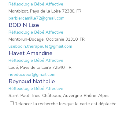
Réflexologie Bébé Affective
Montbizot, Pays de la Loire 72380, FR
barbiercamille72@gmail.com
BODIN Lise
Réflexologie Bébé Affective
Montbrun-Bocage, Occitanie 31310, FR
lisebodin.therapeute@gmail.com
Havet Amandine
Réflexologie Bébé Affective
Loué, Pays de la Loire 72540, FR
needucoeur@gmail.com
Reynaud Nathalie
Réflexologie Bébé Affective
Saint-Paul-Trois-Châteaux, Auvergne-Rhône-Alpes
26130, FR
Relancer la recherche lorsque la carte est déplacée
nathalie.reynaud3@gmail.com
DROUET Christèle
Réflexologie Périnatale
Nieul-sur-Mer, Nouvelle-Aquitaine 17137, FR