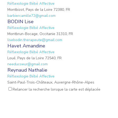
Réflexologie Bébé Affective
Montbizot, Pays de la Loire 72380, FR
barbiercamille72@gmail.com
BODIN Lise
Réflexologie Bébé Affective
Montbrun-Bocage, Occitanie 31310, FR
lisebodin.therapeute@gmail.com
Havet Amandine
Réflexologie Bébé Affective
Loué, Pays de la Loire 72540, FR
needucoeur@gmail.com
Reynaud Nathalie
Réflexologie Bébé Affective
Saint-Paul-Trois-Châteaux, Auvergne-Rhône-Alpes
26130, FR
Relancer la recherche lorsque la carte est déplacée
nathalie.reynaud3@gmail.com
MARIO Lauriane
Réflexologie Bébé Affective
Mons-en-Laonnois, Hauts-de-France 02000, FR