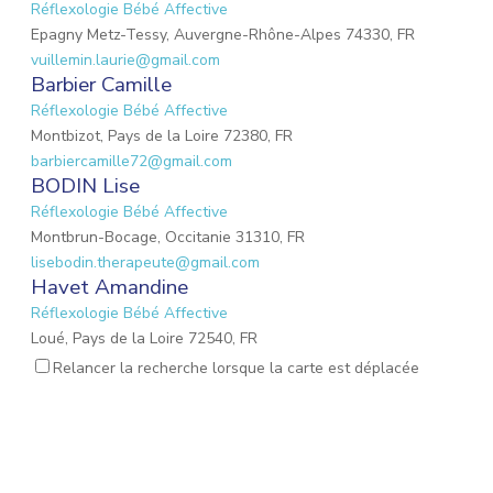
Réflexologie Bébé Affective
Epagny Metz-Tessy, Auvergne-Rhône-Alpes 74330, FR
vuillemin.laurie@gmail.com
Barbier Camille
Réflexologie Bébé Affective
Montbizot, Pays de la Loire 72380, FR
barbiercamille72@gmail.com
BODIN Lise
Réflexologie Bébé Affective
Montbrun-Bocage, Occitanie 31310, FR
lisebodin.therapeute@gmail.com
Havet Amandine
Réflexologie Bébé Affective
Loué, Pays de la Loire 72540, FR
needucoeur@gmail.com
Relancer la recherche lorsque la carte est déplacée
Reynaud Nathalie
Réflexologie Bébé Affective
Saint-Paul-Trois-Châteaux, Auvergne-Rhône-Alpes 26130, FR
nathalie.reynaud3@gmail.com
SOUVIGNET Chloé