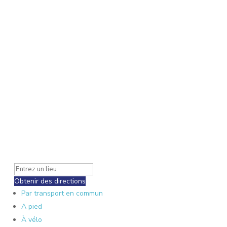
Obtenir des directions
Par transport en commun
A pied
À vélo