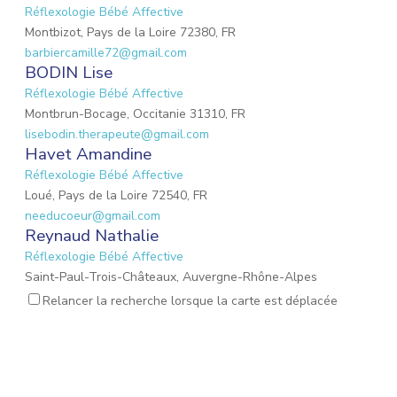
Réflexologie Bébé Affective
Montbizot, Pays de la Loire 72380, FR
barbiercamille72@gmail.com
BODIN Lise
Réflexologie Bébé Affective
Montbrun-Bocage, Occitanie 31310, FR
lisebodin.therapeute@gmail.com
Havet Amandine
Réflexologie Bébé Affective
Loué, Pays de la Loire 72540, FR
needucoeur@gmail.com
Reynaud Nathalie
Réflexologie Bébé Affective
Saint-Paul-Trois-Châteaux, Auvergne-Rhône-Alpes
26130, FR
Relancer la recherche lorsque la carte est déplacée
nathalie.reynaud3@gmail.com
MARIO Lauriane
Réflexologie Bébé Affective
Mons-en-Laonnois, Hauts-de-France 02000, FR