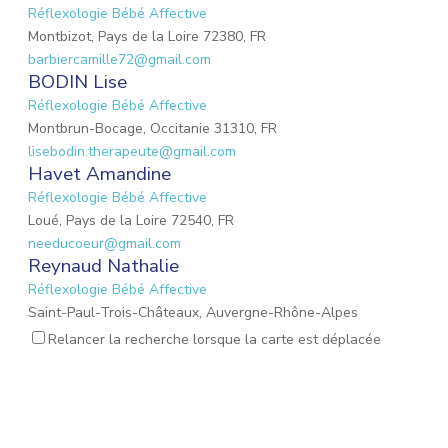
Réflexologie Bébé Affective
Montbizot, Pays de la Loire 72380, FR
barbiercamille72@gmail.com
BODIN Lise
Réflexologie Bébé Affective
Montbrun-Bocage, Occitanie 31310, FR
lisebodin.therapeute@gmail.com
Havet Amandine
Réflexologie Bébé Affective
Loué, Pays de la Loire 72540, FR
needucoeur@gmail.com
Reynaud Nathalie
Réflexologie Bébé Affective
Saint-Paul-Trois-Châteaux, Auvergne-Rhône-Alpes
26130, FR
Relancer la recherche lorsque la carte est déplacée
nathalie.reynaud3@gmail.com
MARIO Lauriane
Réflexologie Bébé Affective
Mons-en-Laonnois, Hauts-de-France 02000, FR