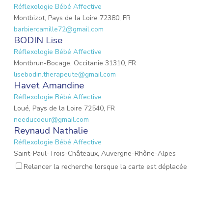
Réflexologie Bébé Affective
Montbizot, Pays de la Loire 72380, FR
barbiercamille72@gmail.com
BODIN Lise
Réflexologie Bébé Affective
Montbrun-Bocage, Occitanie 31310, FR
lisebodin.therapeute@gmail.com
Havet Amandine
Réflexologie Bébé Affective
Loué, Pays de la Loire 72540, FR
needucoeur@gmail.com
Reynaud Nathalie
Réflexologie Bébé Affective
Saint-Paul-Trois-Châteaux, Auvergne-Rhône-Alpes
26130, FR
Relancer la recherche lorsque la carte est déplacée
nathalie.reynaud3@gmail.com
DROUET Christèle
Réflexologie Périnatale
Nieul-sur-Mer, Nouvelle-Aquitaine 17137, FR