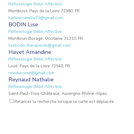
Réflexologie Bébé Affective
Montbizot, Pays de la Loire 72380, FR
barbiercamille72@gmail.com
BODIN Lise
Réflexologie Bébé Affective
Montbrun-Bocage, Occitanie 31310, FR
lisebodin.therapeute@gmail.com
Havet Amandine
Réflexologie Bébé Affective
Loué, Pays de la Loire 72540, FR
needucoeur@gmail.com
Reynaud Nathalie
Réflexologie Bébé Affective
Saint-Paul-Trois-Châteaux, Auvergne-Rhône-Alpes
26130, FR
Relancer la recherche lorsque la carte est déplacée
nathalie.reynaud3@gmail.com
MARIO Lauriane
Réflexologie Bébé Affective
Mons-en-Laonnois, Hauts-de-France 02000, FR