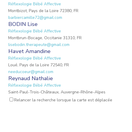
Réflexologie Bébé Affective
Montbizot, Pays de la Loire 72380, FR
barbiercamille72@gmail.com
BODIN Lise
Réflexologie Bébé Affective
Montbrun-Bocage, Occitanie 31310, FR
lisebodin.therapeute@gmail.com
Havet Amandine
Réflexologie Bébé Affective
Loué, Pays de la Loire 72540, FR
needucoeur@gmail.com
Reynaud Nathalie
Réflexologie Bébé Affective
Saint-Paul-Trois-Châteaux, Auvergne-Rhône-Alpes
26130, FR
Relancer la recherche lorsque la carte est déplacée
nathalie.reynaud3@gmail.com
DROUET Christèle
Réflexologie Périnatale
Nieul-sur-Mer, Nouvelle-Aquitaine 17137, FR