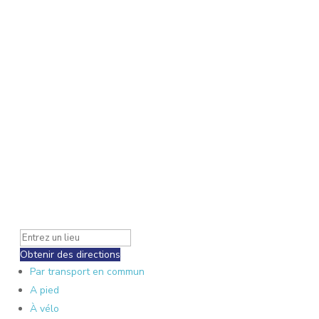
Obtenir des directions
Par transport en commun
A pied
À vélo