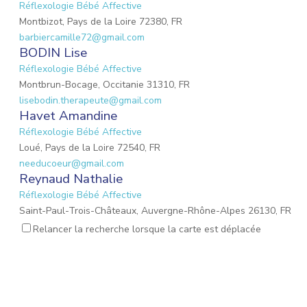
Réflexologie Bébé Affective
Montbizot, Pays de la Loire 72380, FR
barbiercamille72@gmail.com
BODIN Lise
Réflexologie Bébé Affective
Montbrun-Bocage, Occitanie 31310, FR
lisebodin.therapeute@gmail.com
Havet Amandine
Réflexologie Bébé Affective
Loué, Pays de la Loire 72540, FR
needucoeur@gmail.com
Reynaud Nathalie
Réflexologie Bébé Affective
Saint-Paul-Trois-Châteaux, Auvergne-Rhône-Alpes 26130, FR
nathalie.reynaud3@gmail.com
Relancer la recherche lorsque la carte est déplacée
MARIO Lauriane
Réflexologie Bébé Affective
Mons-en-Laonnois, Hauts-de-France 02000, FR
mario.lauriane@neuf.fr
BORDIER MARIE