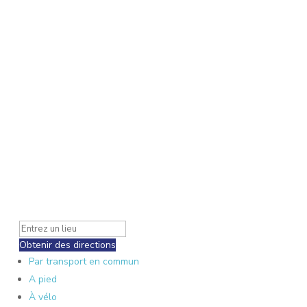
Obtenir des directions
Par transport en commun
A pied
À vélo