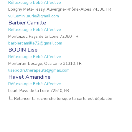
Réflexologie Bébé Affective
Epagny Metz-Tessy, Auvergne-Rhône-Alpes 74330, FR
vuillemin.laurie@gmail.com
Barbier Camille
Réflexologie Bébé Affective
Montbizot, Pays de la Loire 72380, FR
barbiercamille72@gmail.com
BODIN Lise
Réflexologie Bébé Affective
Montbrun-Bocage, Occitanie 31310, FR
lisebodin.therapeute@gmail.com
Havet Amandine
Réflexologie Bébé Affective
Loué, Pays de la Loire 72540, FR
needucoeur@gmail.com
Relancer la recherche lorsque la carte est déplacée
Reynaud Nathalie
Réflexologie Bébé Affective
Saint-Paul-Trois-Châteaux, Auvergne-Rhône-Alpes 26130, FR
nathalie.reynaud3@gmail.com
Plichon Maureen