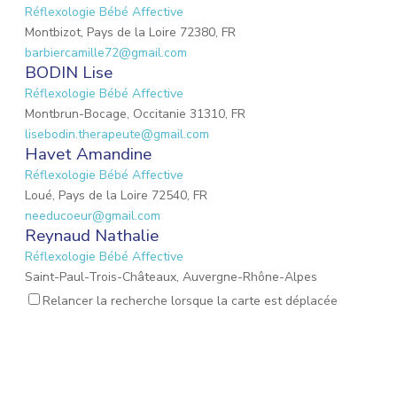
Réflexologie Bébé Affective
Montbizot, Pays de la Loire 72380, FR
barbiercamille72@gmail.com
BODIN Lise
Réflexologie Bébé Affective
Montbrun-Bocage, Occitanie 31310, FR
lisebodin.therapeute@gmail.com
Havet Amandine
Réflexologie Bébé Affective
Loué, Pays de la Loire 72540, FR
needucoeur@gmail.com
Reynaud Nathalie
Réflexologie Bébé Affective
Saint-Paul-Trois-Châteaux, Auvergne-Rhône-Alpes
26130, FR
Relancer la recherche lorsque la carte est déplacée
nathalie.reynaud3@gmail.com
DROUET Christèle
Réflexologie Périnatale
Nieul-sur-Mer, Nouvelle-Aquitaine 17137, FR