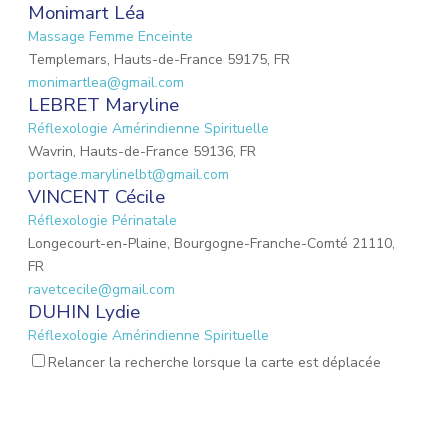
Monimart Léa
Massage Femme Enceinte
Templemars, Hauts-de-France 59175, FR
monimartlea@gmail.com
LEBRET Maryline
Réflexologie Amérindienne Spirituelle
Wavrin, Hauts-de-France 59136, FR
portage.marylinelbt@gmail.com
VINCENT Cécile
Réflexologie Périnatale
Longecourt-en-Plaine, Bourgogne-Franche-Comté 21110,
FR
ravetcecile@gmail.com
DUHIN Lydie
Réflexologie Amérindienne Spirituelle
Harnes, Hauts-de-France 62440, FR
Relancer la recherche lorsque la carte est déplacée
ld1naturopathe@gmail.com
Schulz Fanny
Réflexologie Amérindienne Spirituelle