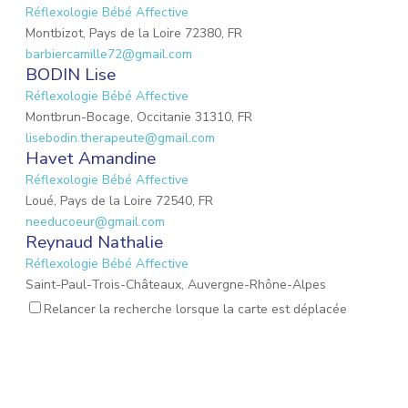
Réflexologie Bébé Affective
Montbizot, Pays de la Loire 72380, FR
barbiercamille72@gmail.com
BODIN Lise
Réflexologie Bébé Affective
Montbrun-Bocage, Occitanie 31310, FR
lisebodin.therapeute@gmail.com
Havet Amandine
Réflexologie Bébé Affective
Loué, Pays de la Loire 72540, FR
needucoeur@gmail.com
Reynaud Nathalie
Réflexologie Bébé Affective
Saint-Paul-Trois-Châteaux, Auvergne-Rhône-Alpes
26130, FR
Relancer la recherche lorsque la carte est déplacée
nathalie.reynaud3@gmail.com
DROUET Christèle
Réflexologie Périnatale
Nieul-sur-Mer, Nouvelle-Aquitaine 17137, FR