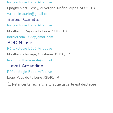
Réflexologie Bébé Affective
Epagny Metz-Tessy, Auvergne-Rhône-Alpes 74330, FR
vuillemin.laurie@gmail.com
Barbier Camille
Réflexologie Bébé Affective
Montbizot, Pays de la Loire 72380, FR
barbiercamille72@gmail.com
BODIN Lise
Réflexologie Bébé Affective
Montbrun-Bocage, Occitanie 31310, FR
lisebodin.therapeute@gmail.com
Havet Amandine
Réflexologie Bébé Affective
Loué, Pays de la Loire 72540, FR
needucoeur@gmail.com
Relancer la recherche lorsque la carte est déplacée
Reynaud Nathalie
Réflexologie Bébé Affective
Saint-Paul-Trois-Châteaux, Auvergne-Rhône-Alpes 26130, FR
nathalie.reynaud3@gmail.com
SOUVIGNET Chloé