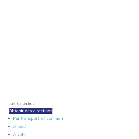
Obtenir des directions
Par transport en commun
A pied
À vélo