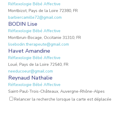
Réflexologie Bébé Affective
Montbizot, Pays de la Loire 72380, FR
barbiercamille72@gmail.com
BODIN Lise
Réflexologie Bébé Affective
Montbrun-Bocage, Occitanie 31310, FR
lisebodin.therapeute@gmail.com
Havet Amandine
Réflexologie Bébé Affective
Loué, Pays de la Loire 72540, FR
needucoeur@gmail.com
Reynaud Nathalie
Réflexologie Bébé Affective
Saint-Paul-Trois-Châteaux, Auvergne-Rhône-Alpes
26130, FR
Relancer la recherche lorsque la carte est déplacée
nathalie.reynaud3@gmail.com
MARIO Lauriane
Réflexologie Bébé Affective
Mons-en-Laonnois, Hauts-de-France 02000, FR