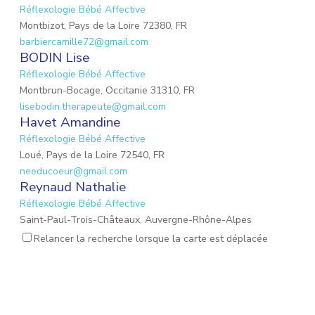
Réflexologie Bébé Affective
Montbizot, Pays de la Loire 72380, FR
barbiercamille72@gmail.com
BODIN Lise
Réflexologie Bébé Affective
Montbrun-Bocage, Occitanie 31310, FR
lisebodin.therapeute@gmail.com
Havet Amandine
Réflexologie Bébé Affective
Loué, Pays de la Loire 72540, FR
needucoeur@gmail.com
Reynaud Nathalie
Réflexologie Bébé Affective
Saint-Paul-Trois-Châteaux, Auvergne-Rhône-Alpes
26130, FR
Relancer la recherche lorsque la carte est déplacée
nathalie.reynaud3@gmail.com
DROUET Christèle
Réflexologie Périnatale
Nieul-sur-Mer, Nouvelle-Aquitaine 17137, FR