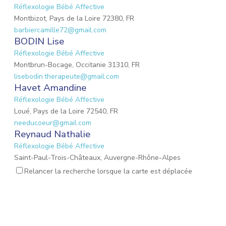
Réflexologie Bébé Affective
Montbizot, Pays de la Loire 72380, FR
barbiercamille72@gmail.com
BODIN Lise
Réflexologie Bébé Affective
Montbrun-Bocage, Occitanie 31310, FR
lisebodin.therapeute@gmail.com
Havet Amandine
Réflexologie Bébé Affective
Loué, Pays de la Loire 72540, FR
needucoeur@gmail.com
Reynaud Nathalie
Réflexologie Bébé Affective
Saint-Paul-Trois-Châteaux, Auvergne-Rhône-Alpes
26130, FR
Relancer la recherche lorsque la carte est déplacée
nathalie.reynaud3@gmail.com
DROUET Christèle
Réflexologie Périnatale
Nieul-sur-Mer, Nouvelle-Aquitaine 17137, FR