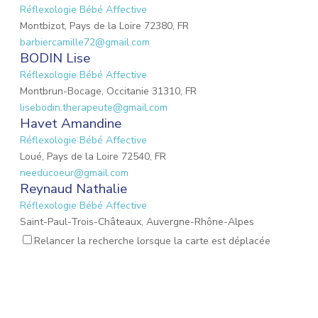
Réflexologie Bébé Affective
Montbizot, Pays de la Loire 72380, FR
barbiercamille72@gmail.com
BODIN Lise
Réflexologie Bébé Affective
Montbrun-Bocage, Occitanie 31310, FR
lisebodin.therapeute@gmail.com
Havet Amandine
Réflexologie Bébé Affective
Loué, Pays de la Loire 72540, FR
needucoeur@gmail.com
Reynaud Nathalie
Réflexologie Bébé Affective
Saint-Paul-Trois-Châteaux, Auvergne-Rhône-Alpes
26130, FR
Relancer la recherche lorsque la carte est déplacée
nathalie.reynaud3@gmail.com
MARIO Lauriane
Réflexologie Bébé Affective
Mons-en-Laonnois, Hauts-de-France 02000, FR