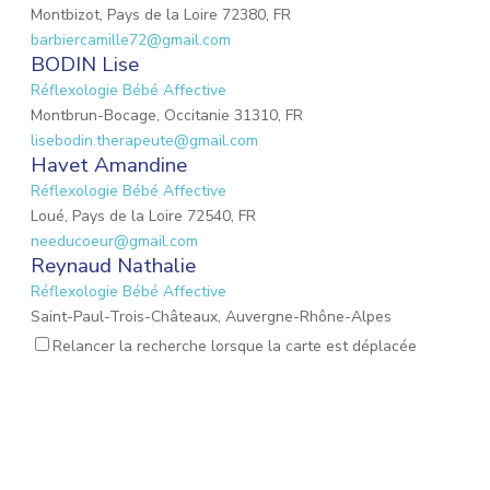
Montbizot, Pays de la Loire 72380, FR
barbiercamille72@gmail.com
BODIN Lise
Réflexologie Bébé Affective
Montbrun-Bocage, Occitanie 31310, FR
lisebodin.therapeute@gmail.com
Havet Amandine
Réflexologie Bébé Affective
Loué, Pays de la Loire 72540, FR
needucoeur@gmail.com
Reynaud Nathalie
Réflexologie Bébé Affective
Saint-Paul-Trois-Châteaux, Auvergne-Rhône-Alpes
26130, FR
Relancer la recherche lorsque la carte est déplacée
nathalie.reynaud3@gmail.com
MARIO Lauriane
Réflexologie Bébé Affective
Mons-en-Laonnois, Hauts-de-France 02000, FR
mario.lauriane@neuf.fr