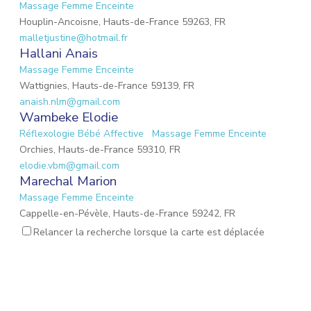
Massage Femme Enceinte
Houplin-Ancoisne, Hauts-de-France 59263, FR
malletjustine@hotmail.fr
Hallani Anais
Massage Femme Enceinte
Wattignies, Hauts-de-France 59139, FR
anaish.nlm@gmail.com
Wambeke Elodie
Réflexologie Bébé Affective
Massage Femme Enceinte
Orchies, Hauts-de-France 59310, FR
elodie.vbm@gmail.com
Marechal Marion
Massage Femme Enceinte
Cappelle-en-Pévèle, Hauts-de-France 59242, FR
marionmarechal1@gmail.com
Relancer la recherche lorsque la carte est déplacée
PAZZINI Luana
Réflexologie Amérindienne Spirituelle
Massage Femme Enceinte
Habère-Lullin, Auvergne-Rhône-Alpes 74420, FR
pazziniluana@gmail.com
PUJALTE Stéphanie