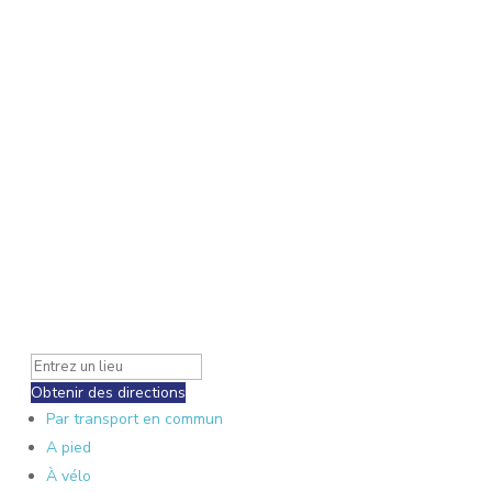
Obtenir des directions
Par transport en commun
A pied
À vélo