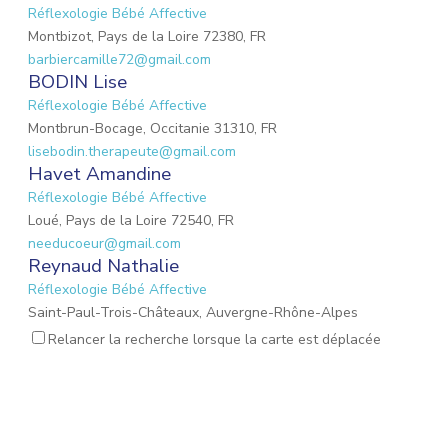
Réflexologie Bébé Affective
Montbizot, Pays de la Loire 72380, FR
barbiercamille72@gmail.com
BODIN Lise
Réflexologie Bébé Affective
Montbrun-Bocage, Occitanie 31310, FR
lisebodin.therapeute@gmail.com
Havet Amandine
Réflexologie Bébé Affective
Loué, Pays de la Loire 72540, FR
needucoeur@gmail.com
Reynaud Nathalie
Réflexologie Bébé Affective
Saint-Paul-Trois-Châteaux, Auvergne-Rhône-Alpes
26130, FR
Relancer la recherche lorsque la carte est déplacée
nathalie.reynaud3@gmail.com
MARIO Lauriane
Réflexologie Bébé Affective
Mons-en-Laonnois, Hauts-de-France 02000, FR