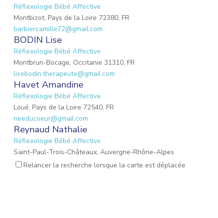
Réflexologie Bébé Affective
Montbizot, Pays de la Loire 72380, FR
barbiercamille72@gmail.com
BODIN Lise
Réflexologie Bébé Affective
Montbrun-Bocage, Occitanie 31310, FR
lisebodin.therapeute@gmail.com
Havet Amandine
Réflexologie Bébé Affective
Loué, Pays de la Loire 72540, FR
needucoeur@gmail.com
Reynaud Nathalie
Réflexologie Bébé Affective
Saint-Paul-Trois-Châteaux, Auvergne-Rhône-Alpes
26130, FR
Relancer la recherche lorsque la carte est déplacée
nathalie.reynaud3@gmail.com
DROUET Christèle
Réflexologie Périnatale
Nieul-sur-Mer, Nouvelle-Aquitaine 17137, FR