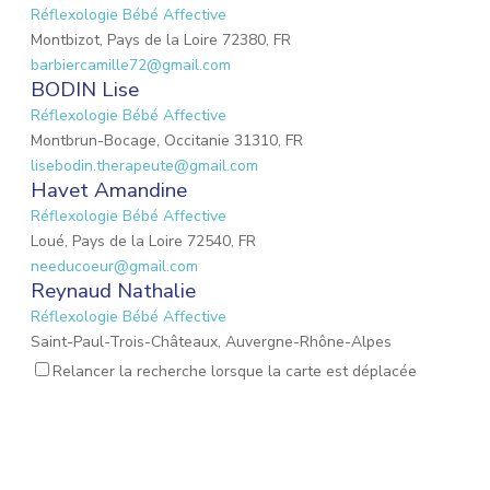
Réflexologie Bébé Affective
Montbizot, Pays de la Loire 72380, FR
barbiercamille72@gmail.com
BODIN Lise
Réflexologie Bébé Affective
Montbrun-Bocage, Occitanie 31310, FR
lisebodin.therapeute@gmail.com
Havet Amandine
Réflexologie Bébé Affective
Loué, Pays de la Loire 72540, FR
needucoeur@gmail.com
Reynaud Nathalie
Réflexologie Bébé Affective
Saint-Paul-Trois-Châteaux, Auvergne-Rhône-Alpes
26130, FR
Relancer la recherche lorsque la carte est déplacée
nathalie.reynaud3@gmail.com
MARIO Lauriane
Réflexologie Bébé Affective
Mons-en-Laonnois, Hauts-de-France 02000, FR