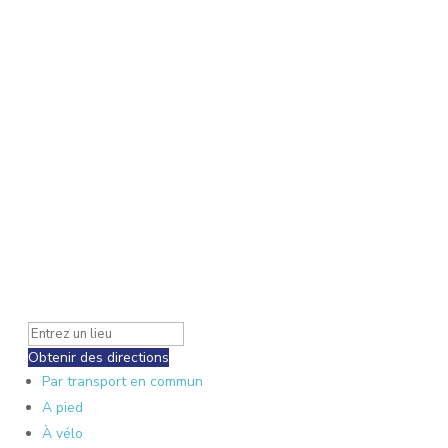
Obtenir des directions
Par transport en commun
A pied
À vélo