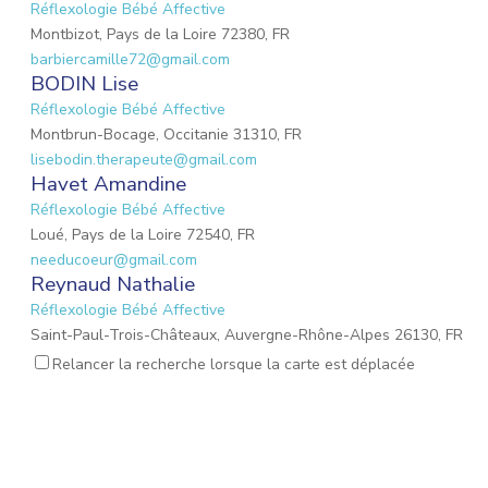
Réflexologie Bébé Affective
Montbizot, Pays de la Loire 72380, FR
barbiercamille72@gmail.com
BODIN Lise
Réflexologie Bébé Affective
Montbrun-Bocage, Occitanie 31310, FR
lisebodin.therapeute@gmail.com
Havet Amandine
Réflexologie Bébé Affective
Loué, Pays de la Loire 72540, FR
needucoeur@gmail.com
Reynaud Nathalie
Réflexologie Bébé Affective
Saint-Paul-Trois-Châteaux, Auvergne-Rhône-Alpes 26130, FR
nathalie.reynaud3@gmail.com
Relancer la recherche lorsque la carte est déplacée
MARIO Lauriane
Réflexologie Bébé Affective
Mons-en-Laonnois, Hauts-de-France 02000, FR
mario.lauriane@neuf.fr
BORDIER MARIE