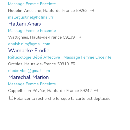
Massage Femme Enceinte
Houplin-Ancoisne, Hauts-de-France 59263, FR
malletjustine@hotmail.fr
Hallani Anais
Massage Femme Enceinte
Wattignies, Hauts-de-France 59139, FR
anaish.nlm@gmail.com
Wambeke Elodie
Réflexologie Bébé Affective
Massage Femme Enceinte
Orchies, Hauts-de-France 59310, FR
elodie.vbm@gmail.com
Marechal Marion
Massage Femme Enceinte
Cappelle-en-Pévèle, Hauts-de-France 59242, FR
marionmarechal1@gmail.com
Relancer la recherche lorsque la carte est déplacée
PAZZINI Luana
Réflexologie Amérindienne Spirituelle
Massage Femme
Enceinte
Réflexologie Périnatale
Habère-Lullin, Auvergne-Rhône-Alpes 74420, FR