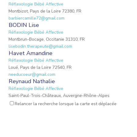
Réflexologie Bébé Affective
Montbizot, Pays de la Loire 72380, FR
barbiercamille72@gmail.com
BODIN Lise
Réflexologie Bébé Affective
Montbrun-Bocage, Occitanie 31310, FR
lisebodin.therapeute@gmail.com
Havet Amandine
Réflexologie Bébé Affective
Loué, Pays de la Loire 72540, FR
needucoeur@gmail.com
Reynaud Nathalie
Réflexologie Bébé Affective
Saint-Paul-Trois-Châteaux, Auvergne-Rhône-Alpes
26130, FR
Relancer la recherche lorsque la carte est déplacée
nathalie.reynaud3@gmail.com
MARIO Lauriane
Réflexologie Bébé Affective
Mons-en-Laonnois, Hauts-de-France 02000, FR