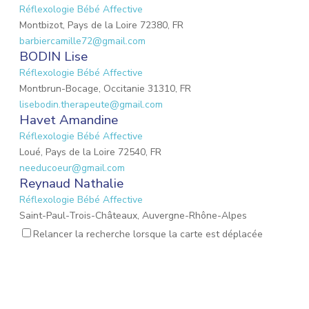
Réflexologie Bébé Affective
Montbizot, Pays de la Loire 72380, FR
barbiercamille72@gmail.com
BODIN Lise
Réflexologie Bébé Affective
Montbrun-Bocage, Occitanie 31310, FR
lisebodin.therapeute@gmail.com
Havet Amandine
Réflexologie Bébé Affective
Loué, Pays de la Loire 72540, FR
needucoeur@gmail.com
Reynaud Nathalie
Réflexologie Bébé Affective
Saint-Paul-Trois-Châteaux, Auvergne-Rhône-Alpes
26130, FR
Relancer la recherche lorsque la carte est déplacée
nathalie.reynaud3@gmail.com
MARIO Lauriane
Réflexologie Bébé Affective
Mons-en-Laonnois, Hauts-de-France 02000, FR