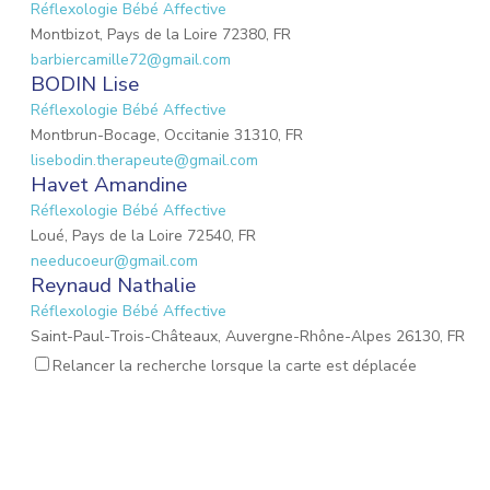
Réflexologie Bébé Affective
Montbizot, Pays de la Loire 72380, FR
barbiercamille72@gmail.com
BODIN Lise
Réflexologie Bébé Affective
Montbrun-Bocage, Occitanie 31310, FR
lisebodin.therapeute@gmail.com
Havet Amandine
Réflexologie Bébé Affective
Loué, Pays de la Loire 72540, FR
needucoeur@gmail.com
Reynaud Nathalie
Réflexologie Bébé Affective
Saint-Paul-Trois-Châteaux, Auvergne-Rhône-Alpes 26130, FR
nathalie.reynaud3@gmail.com
Relancer la recherche lorsque la carte est déplacée
MARIO Lauriane
Réflexologie Bébé Affective
Mons-en-Laonnois, Hauts-de-France 02000, FR
mario.lauriane@neuf.fr
BORDIER MARIE