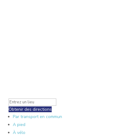
Obtenir des directions
Par transport en commun
A pied
À vélo