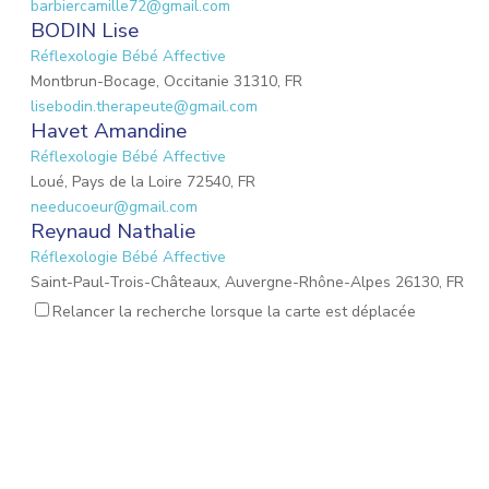
barbiercamille72@gmail.com
BODIN Lise
Réflexologie Bébé Affective
Montbrun-Bocage, Occitanie 31310, FR
lisebodin.therapeute@gmail.com
Havet Amandine
Réflexologie Bébé Affective
Loué, Pays de la Loire 72540, FR
needucoeur@gmail.com
Reynaud Nathalie
Réflexologie Bébé Affective
Saint-Paul-Trois-Châteaux, Auvergne-Rhône-Alpes 26130, FR
nathalie.reynaud3@gmail.com
Relancer la recherche lorsque la carte est déplacée
MARIO Lauriane
Réflexologie Bébé Affective
Mons-en-Laonnois, Hauts-de-France 02000, FR
mario.lauriane@neuf.fr
BORDIER MARIE
Réflexologie Bébé Affective
Le May-sur-Èvre, Pays de la Loire 49122, FR