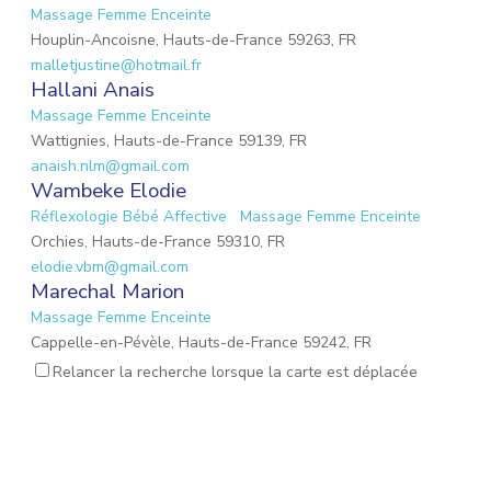
Massage Femme Enceinte
Houplin-Ancoisne, Hauts-de-France 59263, FR
malletjustine@hotmail.fr
Hallani Anais
Massage Femme Enceinte
Wattignies, Hauts-de-France 59139, FR
anaish.nlm@gmail.com
Wambeke Elodie
Réflexologie Bébé Affective
Massage Femme Enceinte
Orchies, Hauts-de-France 59310, FR
elodie.vbm@gmail.com
Marechal Marion
Massage Femme Enceinte
Cappelle-en-Pévèle, Hauts-de-France 59242, FR
marionmarechal1@gmail.com
Relancer la recherche lorsque la carte est déplacée
PAZZINI Luana
Réflexologie Amérindienne Spirituelle
Massage Femme
Enceinte
Réflexologie Périnatale
Habère-Lullin, Auvergne-Rhône-Alpes 74420, FR