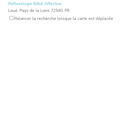
Réflexologie Bébé Affective
Loué, Pays de la Loire 72540, FR
needucoeur@gmail.com
Relancer la recherche lorsque la carte est déplacée
Reynaud Nathalie
Réflexologie Bébé Affective
Saint-Paul-Trois-Châteaux, Auvergne-Rhône-Alpes 26130, FR
nathalie.reynaud3@gmail.com
Plichon Maureen
Massage Femme Enceinte
Lewarde, Hauts-de-France 59287, FR
naitre.grandir.et.devenir@gmail.com
FOUANT Eloïse
Massage Femme Enceinte
Rouvroy, Hauts-de-France 62320, FR
eloise.jedrasik@gmail.com
SOUVIGNET Chloé
Mémoires émotionnelles
Roanne, Auvergne-Rhône-Alpes 42300, FR
chloe.souvignet@outlook.fr