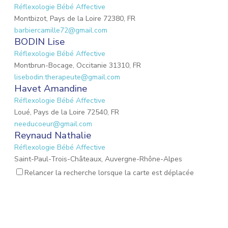
Réflexologie Bébé Affective
Montbizot, Pays de la Loire 72380, FR
barbiercamille72@gmail.com
BODIN Lise
Réflexologie Bébé Affective
Montbrun-Bocage, Occitanie 31310, FR
lisebodin.therapeute@gmail.com
Havet Amandine
Réflexologie Bébé Affective
Loué, Pays de la Loire 72540, FR
needucoeur@gmail.com
Reynaud Nathalie
Réflexologie Bébé Affective
Saint-Paul-Trois-Châteaux, Auvergne-Rhône-Alpes
26130, FR
Relancer la recherche lorsque la carte est déplacée
nathalie.reynaud3@gmail.com
MARIO Lauriane
Réflexologie Bébé Affective
Mons-en-Laonnois, Hauts-de-France 02000, FR