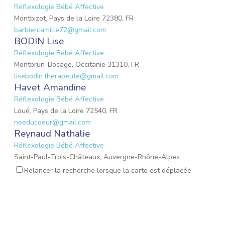
Réflexologie Bébé Affective
Montbizot, Pays de la Loire 72380, FR
barbiercamille72@gmail.com
BODIN Lise
Réflexologie Bébé Affective
Montbrun-Bocage, Occitanie 31310, FR
lisebodin.therapeute@gmail.com
Havet Amandine
Réflexologie Bébé Affective
Loué, Pays de la Loire 72540, FR
needucoeur@gmail.com
Reynaud Nathalie
Réflexologie Bébé Affective
Saint-Paul-Trois-Châteaux, Auvergne-Rhône-Alpes
26130, FR
Relancer la recherche lorsque la carte est déplacée
nathalie.reynaud3@gmail.com
MARIO Lauriane
Réflexologie Bébé Affective
Mons-en-Laonnois, Hauts-de-France 02000, FR