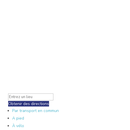
Obtenir des directions
Par transport en commun
A pied
À vélo