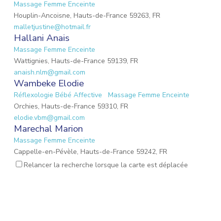
Massage Femme Enceinte
Houplin-Ancoisne, Hauts-de-France 59263, FR
malletjustine@hotmail.fr
Hallani Anais
Massage Femme Enceinte
Wattignies, Hauts-de-France 59139, FR
anaish.nlm@gmail.com
Wambeke Elodie
Réflexologie Bébé Affective
Massage Femme Enceinte
Orchies, Hauts-de-France 59310, FR
elodie.vbm@gmail.com
Marechal Marion
Massage Femme Enceinte
Cappelle-en-Pévèle, Hauts-de-France 59242, FR
marionmarechal1@gmail.com
Relancer la recherche lorsque la carte est déplacée
PAZZINI Luana
Réflexologie Amérindienne Spirituelle
Massage Femme Enceinte
Habère-Lullin, Auvergne-Rhône-Alpes 74420, FR
pazziniluana@gmail.com
PUJALTE Stéphanie