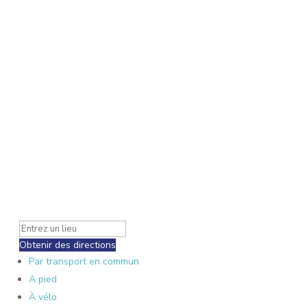
Obtenir des directions
Par transport en commun
A pied
À vélo