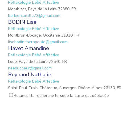
Réflexologie Bébé Affective
Montbizot, Pays de la Loire 72380, FR
barbiercamille72@gmail.com
BODIN Lise
Réflexologie Bébé Affective
Montbrun-Bocage, Occitanie 31310, FR
lisebodin.therapeute@gmail.com
Havet Amandine
Réflexologie Bébé Affective
Loué, Pays de la Loire 72540, FR
needucoeur@gmail.com
Reynaud Nathalie
Réflexologie Bébé Affective
Saint-Paul-Trois-Châteaux, Auvergne-Rhône-Alpes 26130, FR
nathalie.reynaud3@gmail.com
Relancer la recherche lorsque la carte est déplacée
DROUET Christèle
Réflexologie Périnatale
Nieul-sur-Mer, Nouvelle-Aquitaine 17137, FR
c.drouet.reflexologie@gmail.com
MARIO Lauriane