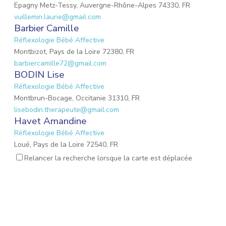
Epagny Metz-Tessy, Auvergne-Rhône-Alpes 74330, FR
vuillemin.laurie@gmail.com
Barbier Camille
Réflexologie Bébé Affective
Montbizot, Pays de la Loire 72380, FR
barbiercamille72@gmail.com
BODIN Lise
Réflexologie Bébé Affective
Montbrun-Bocage, Occitanie 31310, FR
lisebodin.therapeute@gmail.com
Havet Amandine
Réflexologie Bébé Affective
Loué, Pays de la Loire 72540, FR
needucoeur@gmail.com
Relancer la recherche lorsque la carte est déplacée
Reynaud Nathalie
Réflexologie Bébé Affective
Saint-Paul-Trois-Châteaux, Auvergne-Rhône-Alpes
26130, FR
nathalie.reynaud3@gmail.com
SOUVIGNET Chloé