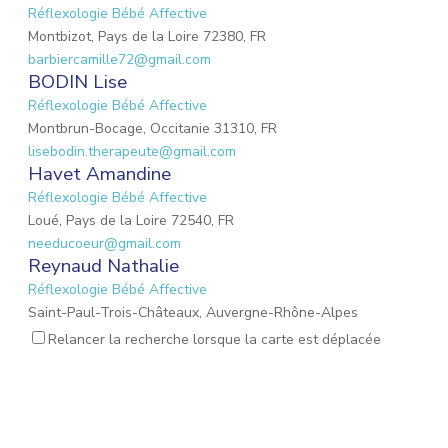
Réflexologie Bébé Affective
Montbizot, Pays de la Loire 72380, FR
barbiercamille72@gmail.com
BODIN Lise
Réflexologie Bébé Affective
Montbrun-Bocage, Occitanie 31310, FR
lisebodin.therapeute@gmail.com
Havet Amandine
Réflexologie Bébé Affective
Loué, Pays de la Loire 72540, FR
needucoeur@gmail.com
Reynaud Nathalie
Réflexologie Bébé Affective
Saint-Paul-Trois-Châteaux, Auvergne-Rhône-Alpes
26130, FR
Relancer la recherche lorsque la carte est déplacée
nathalie.reynaud3@gmail.com
MARIO Lauriane
Réflexologie Bébé Affective
Mons-en-Laonnois, Hauts-de-France 02000, FR