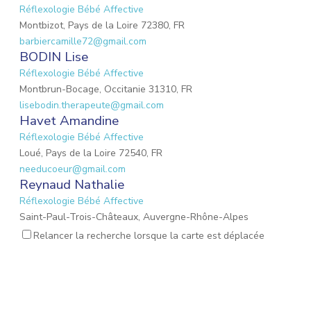
Réflexologie Bébé Affective
Montbizot, Pays de la Loire 72380, FR
barbiercamille72@gmail.com
BODIN Lise
Réflexologie Bébé Affective
Montbrun-Bocage, Occitanie 31310, FR
lisebodin.therapeute@gmail.com
Havet Amandine
Réflexologie Bébé Affective
Loué, Pays de la Loire 72540, FR
needucoeur@gmail.com
Reynaud Nathalie
Réflexologie Bébé Affective
Saint-Paul-Trois-Châteaux, Auvergne-Rhône-Alpes
26130, FR
Relancer la recherche lorsque la carte est déplacée
nathalie.reynaud3@gmail.com
MARIO Lauriane
Réflexologie Bébé Affective
Mons-en-Laonnois, Hauts-de-France 02000, FR