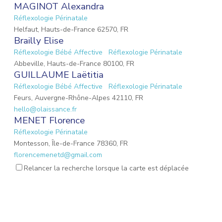
MAGINOT Alexandra
Réflexologie Périnatale
Helfaut, Hauts-de-France 62570, FR
Brailly Elise
Réflexologie Bébé Affective
Réflexologie Périnatale
Abbeville, Hauts-de-France 80100, FR
GUILLAUME Laëtitia
Réflexologie Bébé Affective
Réflexologie Périnatale
Feurs, Auvergne-Rhône-Alpes 42110, FR
hello@olaissance.fr
MENET Florence
Réflexologie Périnatale
Montesson, Île-de-France 78360, FR
florencemenetd@gmail.com
Victoria Jeoffroy-Roche
Relancer la recherche lorsque la carte est déplacée
Mémoires émotionnelles
Réflexologie Périnatale
68 Place de la Gare, Balbigny, Auvergne-Rhône-Alpes
42510, FR
osteopathebalbigny@gmail.com