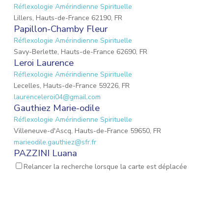
Réflexologie Amérindienne Spirituelle
Lillers, Hauts-de-France 62190, FR
Papillon-Chamby Fleur
Réflexologie Amérindienne Spirituelle
Savy-Berlette, Hauts-de-France 62690, FR
Leroi Laurence
Réflexologie Amérindienne Spirituelle
Lecelles, Hauts-de-France 59226, FR
laurenceleroi04@gmail.com
Gauthiez Marie-odile
Réflexologie Amérindienne Spirituelle
Villeneuve-d'Ascq, Hauts-de-France 59650, FR
marieodile.gauthiez@sfr.fr
PAZZINI Luana
Réflexologie Amérindienne Spirituelle
Massage Femme
Relancer la recherche lorsque la carte est déplacée
Enceinte
Réflexologie Périnatale
Habère-Lullin, Auvergne-Rhône-Alpes 74420, FR
pazziniluana@gmail.com
LECLERCQ Aurore